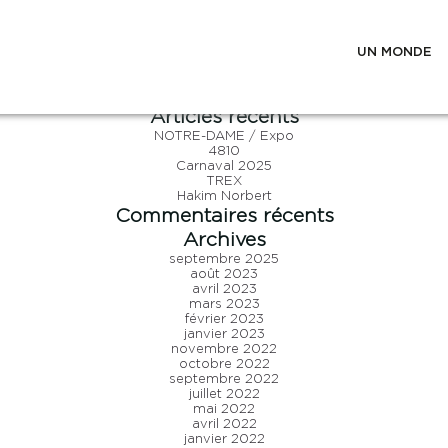
Auteur/autrice :
jean-sylvain
Volentis
UN MONDE
Posted on
5 octobre 2017
30 janvier 2019
by
jean-sylvain
on
Posted in
Édition
,
Identité
,
Web
Leave a Comment
Rechercher :
Volentis
Articles récents
NOTRE-DAME / Expo
4810
Carnaval 2025
TREX
Hakim Norbert
Commentaires récents
Archives
septembre 2025
août 2023
avril 2023
mars 2023
février 2023
janvier 2023
novembre 2022
octobre 2022
septembre 2022
juillet 2022
mai 2022
avril 2022
janvier 2022