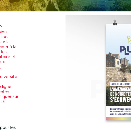
ON
sion
 local
ur la
iper à la
 les
toire et
eux
,
diversité
e ligne
 être
niquer sur
 la
pour les