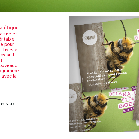
alétique
nature et
éritable
lle pour
rtives et
es au fil
la
nouveaux
programme
 avec la
anneaux